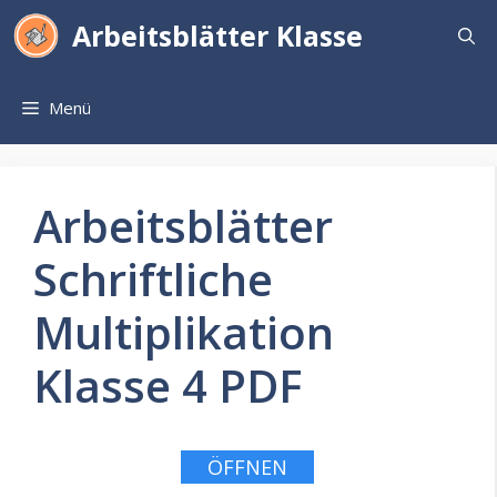
Zum
Arbeitsblätter Klasse
Inhalt
springen
Menü
Arbeitsblätter
Schriftliche
Multiplikation
Klasse 4 PDF
ÖFFNEN