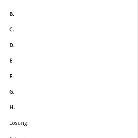
B.
C.
D.
E.
F.
G.
H.
Lösung: