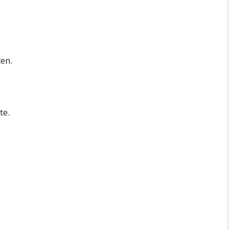
ten.
te.