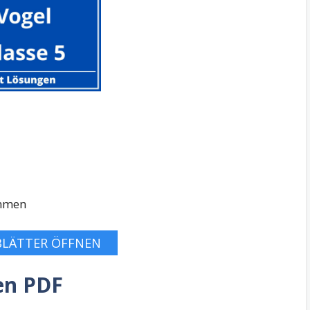
immen
BLÄTTER ÖFFNEN
en PDF