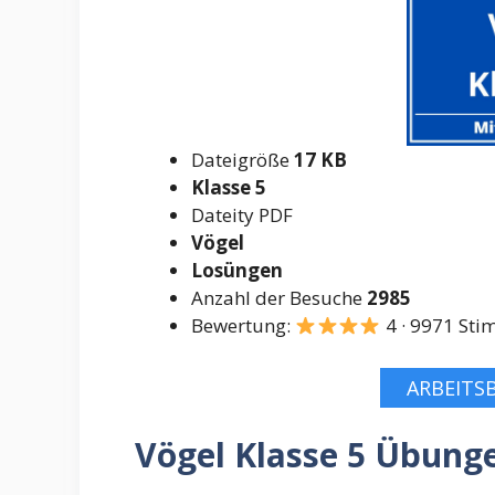
Dateigröße
17 KB
Klasse 5
Dateity PDF
Vögel
Losüngen
Anzahl der Besuche
2985
Bewertung:
4 · 9971 St
ARBEITS
Vögel Klasse 5 Übung