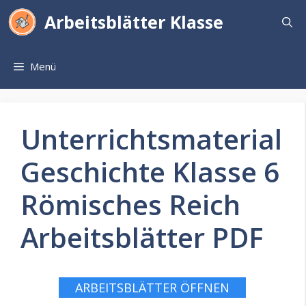
Zum
Arbeitsblätter Klasse
Inhalt
springen
Menü
Unterrichtsmaterial
Geschichte Klasse 6
Römisches Reich
Arbeitsblätter PDF
ARBEITSBLÄTTER ÖFFNEN