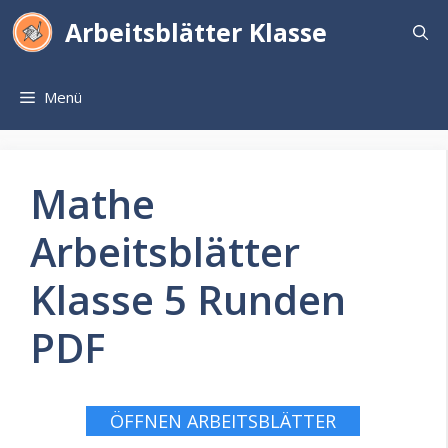
Zum
Arbeitsblätter Klasse
Inhalt
springen
Menü
Mathe
Arbeitsblätter
Klasse 5 Runden
PDF
ÖFFNEN ARBEITSBLÄTTER