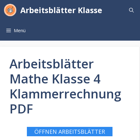
Zum
Arbeitsblätter Klasse
Inhalt
springen
Menü
Arbeitsblätter
Mathe Klasse 4
Klammerrechnung
PDF
ÖFFNEN ARBEITSBLÄTTER