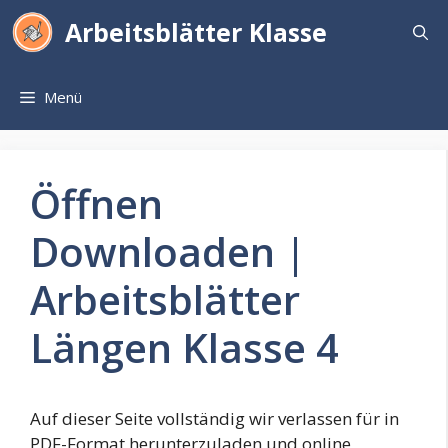
Zum
Arbeitsblätter Klasse
Inhalt
springen
Menü
Öffnen
Downloaden |
Arbeitsblätter
Längen Klasse 4
Auf dieser Seite vollständig wir verlassen für in
PDF-Format herunterzuladen und online