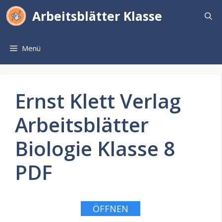
Zum
Arbeitsblätter Klasse
Inhalt
springen
Menü
Ernst Klett Verlag
Arbeitsblätter
Biologie Klasse 8
PDF
ÖFFNEN