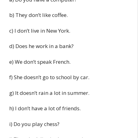
b) They don’t like coffee.
c) I don’t live in New York.
d) Does he work in a bank?
e) We don’t speak French.
f) She doesn’t go to school by car.
g) It doesn’t rain a lot in summer.
h) I don’t have a lot of friends.
i) Do you play chess?