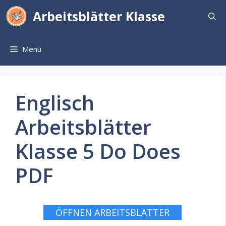
Zum
Arbeitsblätter Klasse
Inhalt
springen
Menü
Englisch
Arbeitsblätter
Klasse 5 Do Does
PDF
ÖFFNEN ARBEITSBLÄTTER